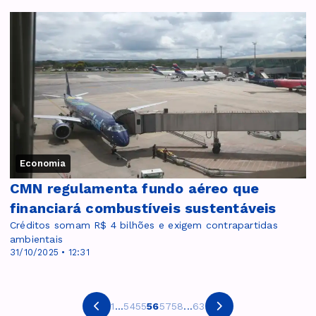
Economia
CMN regulamenta fundo aéreo que
financiará combustíveis sustentáveis
Créditos somam R$ 4 bilhões e exigem contrapartidas
ambientais
31/10/2025 • 12:31
1
...
54
55
56
57
58
...
63