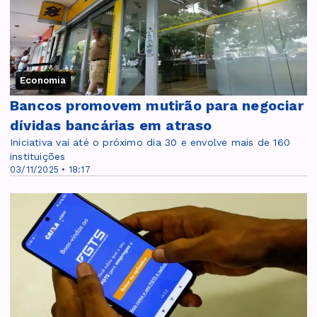
Economia
Bancos promovem mutirão para negociar
dívidas bancárias em atraso
Iniciativa vai até o próximo dia 30 e envolve mais de 160
instituições
03/11/2025 • 18:17