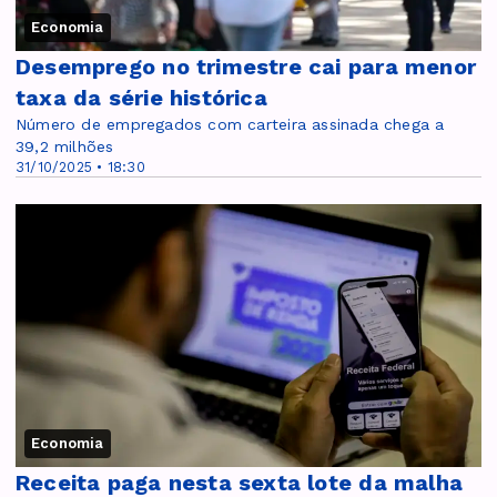
Economia
Desemprego no trimestre cai para menor
taxa da série histórica
Número de empregados com carteira assinada chega a
39,2 milhões
31/10/2025 • 18:30
Economia
Receita paga nesta sexta lote da malha