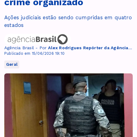
crime organizado
Ações judiciais estão sendo cumpridas em quatro
estados
Agência Brasil - Por
Alex Rodrigues Repórter da Agência Brasil
Publicado em 15/06/2026 19:10
Geral