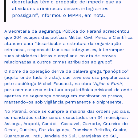
decretadas têm o propósito de impedir que as
atividades criminosas desses integrantes
prossigam”, informou o MPPR, em nota.
A Secretaria da Segurança Pública do Paraná acrescentou
que 204 equipes das polícias Militar, Civil, Penal e Científica
atuaram para “desarticular a estrutura da organização
criminosa, responsabilizar seus integrantes, interromper
suas atividades ilícitas e ampliar a coleta de provas
relacionadas a outros crimes atribuídos ao grupo”.
O nome da operação deriva da palavra grega “panóptico”
(aquilo onde tudo é visto), que teve seu uso popularizado
pelo sociólogo Michel Foucault, na obra
Vigiar e Punir
,
para nomear uma estrutura arquitetônica prisional de onde
agentes de segurança conseguem monitorar os presos,
mantendo-os sob vigilância permanente e onipresente.
No Paraná, onde se cumpre a maioria das ordens judiciais,
os mandados estão sendo executados em 34 municípios:
Astorga, Arapoti, Candói, Cascavel, Cianorte, Cruzeiro do
Oeste, Curitiba, Foz do Iguaçu, Francisco Beltrão, Guaíra,
Guarapuava, Irati, Jandaia do Sul, Laranjeiras do Sul,